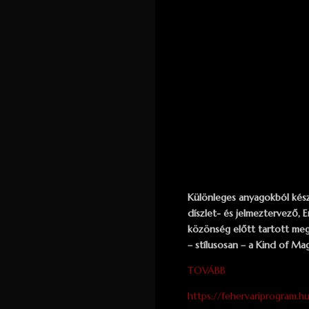
Különleges anyagokból készü
díszlet- és jelmeztervező, E
közönség előtt tartott meg
– stílusosan – a Kind of Mag
TOVÁBB
https://fehervariprogram.h