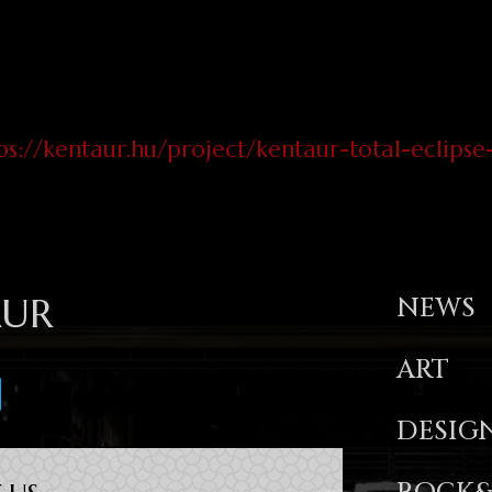
ps://kentaur.hu/project/kentaur-total-eclips
AUR
NEWS
ART
DESIG