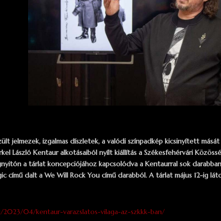
lt jelmezek, izgalmas díszletek, a valódi színpadkép kicsinyített másá
rkel László Kentaur alkotásaiból nyílt kiállítás a Székesfehérvári Közö
nyitón a tárlat koncepciójához kapcsolódva a Kentaurral sok darabban
ic című dalt a We Will Rock You című darabból. A tárlat május 12-ig lát
u/2023/04/kentaur-varazslatos-vilaga-az-szkkk-ban/