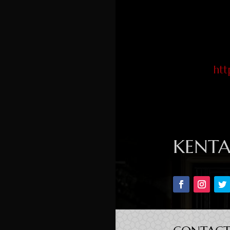
htt
KENT