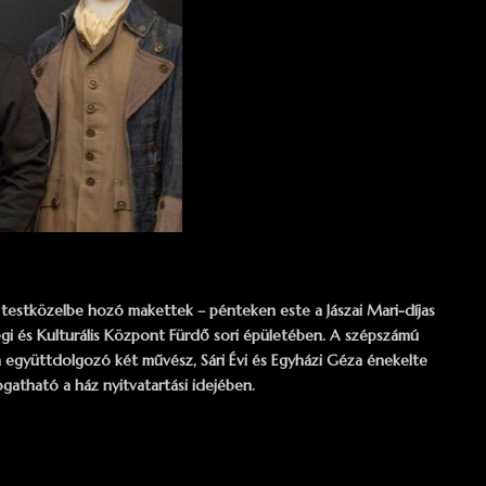
t testközelbe hozó makettek – pénteken este a Jászai Mari-díjas
sségi és Kulturális Központ Fürdő sori épületében. A szépszámú
 együttdolgozó két művész, Sári Évi és Egyházi Géza énekelte
ogatható a ház nyitvatartási idejében.