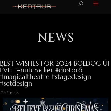
NEWS
BEST WISHES FOR 2024 BOLDOG ÚJ
ÉVET #nutcracker #diótörő
#magicaltheatre #stagedesign
#setdesign
2024. jan. 5.