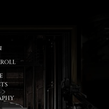
N
ROLL
E
CTS
APHY