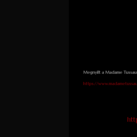
Megnyílt a Madame Tussaud
https://www.madametussau
htt