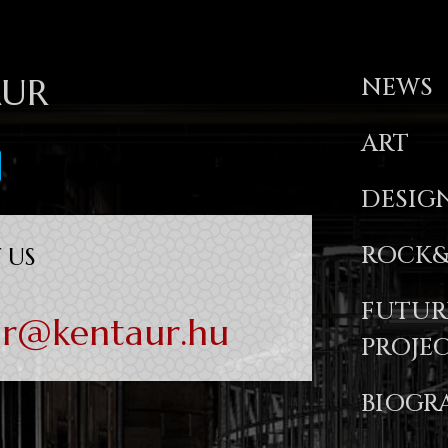
AUR
NEWS
ART
DESIG
ROCK&
 US
FUTUR
ur@kentaur.hu
PROJE
BIOGR